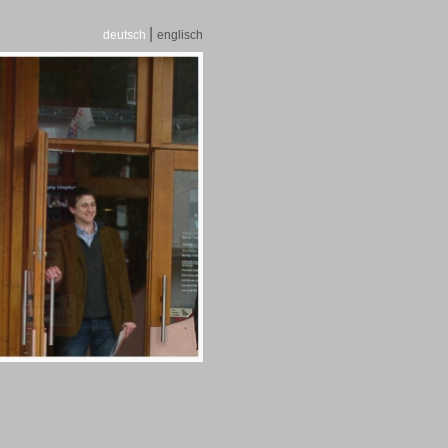
|
deutsch
englisch