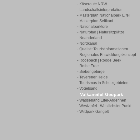
- Käseroute NRW
- Landschaftsinterpretation
- Masterplan Nationalpark Eifel
- Masterplan Selfkant
- Nationalparktore
- Naturpfad | Natursitzplätze
- Neanderland
- Nordkanal
- Qualität Touristinformationen
- Regionales Entwicklungskonzept
- Rodebach | Roode Beek
- Rothe Erde
- Siebengebirge
- Teverener Heide
- Tourismus in Schutzgebieten
- Vogelsang
- Vulkaneifel-Geopark
- Wasserland Eifel-Ardennen
- Westzipfel - Westlichster Punkt
- Wildpark Gangelt